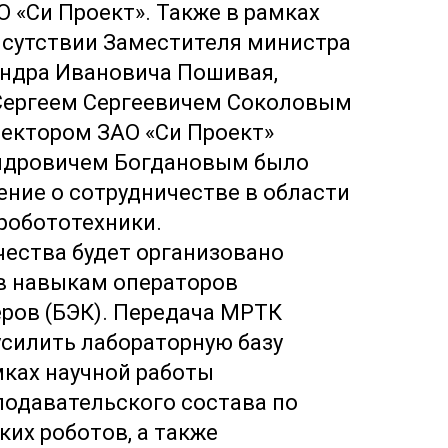
 «Си Проект». Также в рамках
исутствии Заместителя министра
андра Ивановича Пошивая,
ергеем Сергеевичем Соколовым
ектором ЗАО «Си Проект»
ндровичем Богдановым было
ние о сотрудничестве в области
робототехники.
чества будет организовано
в навыкам операторов
ров (БЭК). Передача МРТК
усилить лабораторную базу
мках научной работы
одавательского состава по
их роботов, а также