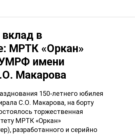
вклад в
е: МРТК «Оркан»
ГУМРФ имени
.О. Макарова
празднования 150‑летнего юбилея
ала С.О. Макарова, на борту
остоялось торжественная
тету МРТК «Оркан»
ер), разработанного и серийно