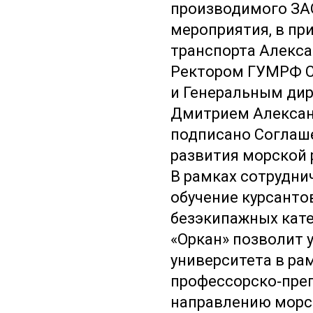
производимого ЗАО
мероприятия, в пр
транспорта Алекс
Ректором ГУМРФ С
и Генеральным дир
Дмитрием Алекса
подписано Соглаше
развития морской 
В рамках сотрудни
обучение курсанто
безэкипажных кате
«Оркан» позволит 
университета в ра
профессорско‑преп
направлению морск