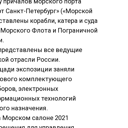
 причалов морского порта
т Санкт-Петербург» («Морской
ставлены корабли, катера и суда
-Морского Флота и Пограничной
и.
представлены все ведущие
ой отрасли России.
щади экспозиции заняли
дового комплектующего
боров, электронных
ормационных технологий
ого назначения.
а Морском салоне 2021
решения для управления