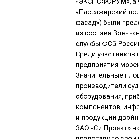
«ЭКСПОФОРУМ», а у
«Пассажирский пор
фасад») были пред
из состава Военно
службы ФСБ Росси
Среди участников 
предприятия морск
Значительные пло
производители су
оборудования, при
компонентов, инф
и продукции двойн
ЗАО «Си Проект» н
представило свои 