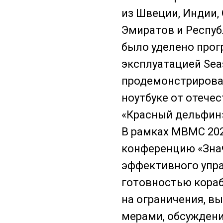
из Швеции, Индии,
Эмиратов и Респуб
было уделено про
эксплуатацией Sea
продемонстрирова
ноутбуке от отече
«Красный дельфин
В рамках МВМС 202
конференцию «Зна
эффективного упр
готовностью кора
на ограничения, 
мерами, обсужден